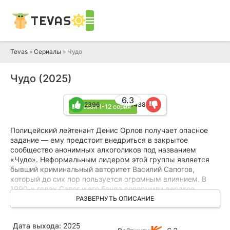
TEVAS
Tevas
»
Сериалы
» Чудо
Чудо (2025)
6.3
2396
1438
1 сезон 1-12 серия
Полицейский лейтенант Денис Орлов получает опасное
задание — ему предстоит внедриться в закрытое
сообщество анонимных алкоголиков под названием
«Чудо». Неформальным лидером этой группы является
бывший криминальный авторитет Василий Сапогов,
который до сих пор пользуется огромным влиянием. В
1990-х годах Сапог и его банда совершили дерзкое
ограбление музея города Электроспас, похитив
РАЗВЕРНУТЬ ОПИСАНИЕ
уникальный кубок, принадлежавший царю Смутного
времени Василию Шуйскому. Впоследствии в музей
Дата выхода:
2025
"триумфально" вернули искусную подделку, а оригинал