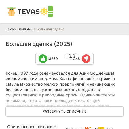
TEVAS
Tevas
»
Фильмы
» Большая сделка
Большая сделка (2025)
6.6
13239
6881
Конец 1997 года ознаменовался для Азии мощнейшим
экономическим штормом. Волна финансового кризиса
смыла множество мелких предприятий и начинающих
бизнесменов, вынужденных искать средства к
существованию в рекордные сроки. Однако эксперты
понимали, что это лишь прелюдия к настоящей
катастрофе. Вскоре стихия добралась до монстров
индустрии. Корпорация Gukbo Group, ведущий
РАЗВЕРНУТЬ ОПИСАНИЕ
производитель соджу в стране, также начала испытывать
серьезные трудности, от которых, казалось, было не
Оригинальное название:
скрыться.