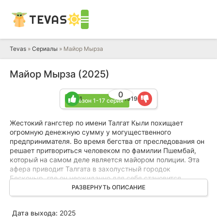
TEVAS
Tevas
»
Сериалы
» Майор Мырза
Майор Мырза (2025)
0
1
1919
1 сезон 1-17 серия
Жестокий гангстер по имени Талгат Кыли похищает
огромную денежную сумму у могущественного
предпринимателя. Во время бегства от преследования он
решает притвориться человеком по фамилии Пшембай,
который на самом деле является майором полиции. Эта
афера приводит Талгата в захолустный городок
Бесконыр, где он неожиданно для себя становится
начальником местного отделения. Жители городка
РАЗВЕРНУТЬ ОПИСАНИЕ
принимают его за настоящего стража порядка: одни
относятся с уважением, другие влюбляются, а третьи
Дата выхода:
2025
откровенно не доверяют самозванцу.