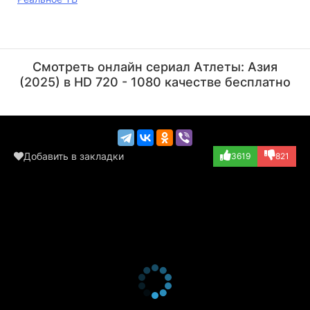
Чарльз С. Ким
Brandon English
Актёр
Актёр
Смотреть онлайн сериал Атлеты: Азия
(Kim Dong-hyun)
(Voice: english...)
(2025) в HD 720 - 1080 качестве бесплатно
Добавить в закладки
3619
821