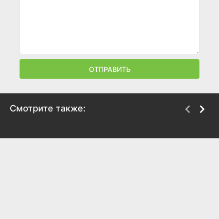
ОТПРАВИТЬ
Смотрите также:
Круглосуточный
Акула: Буря
спортклуб
2025
2025
7.5
7.1
7.4
7