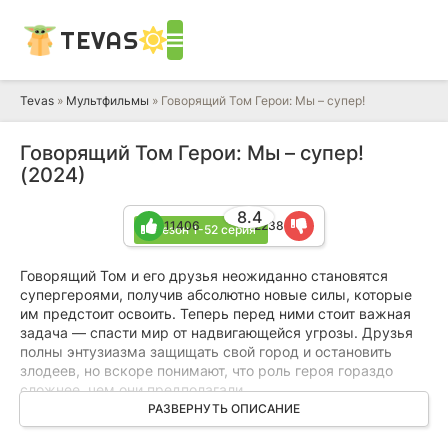
TEVAS
Tevas
»
Мультфильмы
» Говорящий Том Герои: Мы – супер!
Говорящий Том Герои: Мы – супер!
(2024)
8.4
11406
2238
1 сезон 1-52 серия
Говорящий Том и его друзья неожиданно становятся
супергероями, получив абсолютно новые силы, которые
им предстоит освоить. Теперь перед ними стоит важная
задача — спасти мир от надвигающейся угрозы. Друзья
полны энтузиазма защищать свой город и остановить
злодеев, но вскоре понимают, что роль героя гораздо
сложнее, чем они предполагали.
РАЗВЕРНУТЬ ОПИСАНИЕ
Однако трудности не останавливают их. Команда не
сдается, смело бросается в бой и делает все возможное,