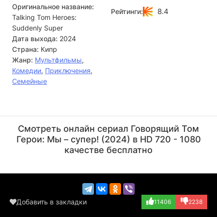
Оригинальное название:
чтобы одержать победу. Их ждут испытания, которые
8.4
Рейтинги:
Talking Tom Heroes:
проверят дружбу и силу духа, но они готовы преодолеть
любые преграды.
Suddenly Super
Дата выхода:
2024
Страна:
Кипр
Жанр:
Мультфильмы
,
Комедии
,
Приключения
,
Семейные
Пол Хант
Режиссёр
Смотреть онлайн сериал Говорящий Том
Герои: Мы – супер! (2024) в HD 720 - 1080
качестве бесплатно
Добавить в закладки
11406
2238