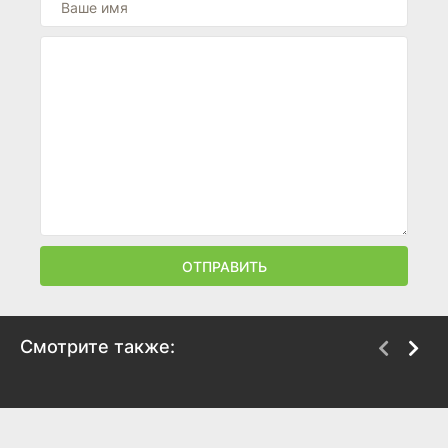
ОТПРАВИТЬ
Смотрите также:
ПинКод 2.0
Шмяк. Волшебная
лавка Есении
2025
2023