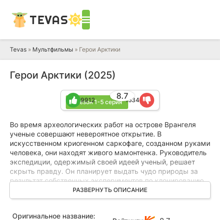
TEVAS
Tevas
»
Мультфильмы
» Герои Арктики
Герои Арктики (2025)
8.7
9912
1534
1 сезон 1-5 серия
Во время археологических работ на острове Врангеля
ученые совершают невероятное открытие. В
искусственном криогенном саркофаге, созданном руками
человека, они находят живого мамонтенка. Руководитель
экспедиции, одержимый своей идеей ученый, решает
скрыть правду. Он планирует выдать чудо природы за
результат собственных экспериментов по клонированию,
а самого мамонтенка намеревается препарировать,
РАЗВЕРНУТЬ ОПИСАНИЕ
чтобы заполучить ценный биоматериал для дальнейших
исследований.
Оригинальное название: