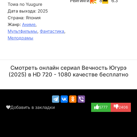
8
6.3
Рейтинги:
Towa no Yuugure
путешествие вместе с Югурэ, чтобы найти Товасу и
раскрыть тайны изменившегося мира. Вместе им
Дата выхода:
2025
предстоит столкнуться с опасностями
Страна:
Япония
постапокалиптической реальности и узнать правду о
Жанр:
Аниме
,
прошлом Акиры.
Мультфильмы
,
Фантастика
,
Мелодрамы
Такахиро Сакурай
Такэхито Коясу
Актёр
Актёр
Смотреть онлайн сериал Вечность Югурэ
(Dr. Ingmar, озв...)
(Marlum, озвучка)
(2025) в HD 720 - 1080 качестве бесплатно
Добавить в закладки
5777
2406