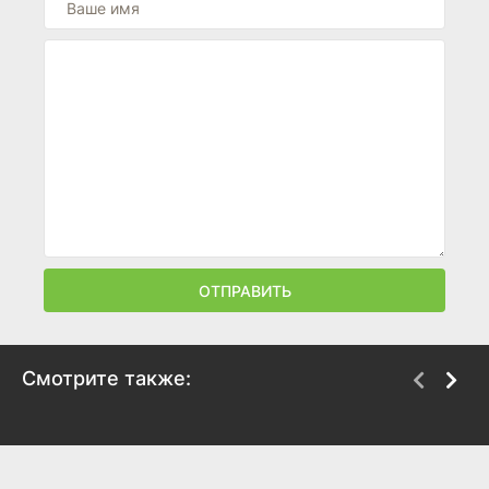
ОТПРАВИТЬ
Смотрите также:
Обычный роман в
Прячься, Макина!
Коулуне
2025
2025