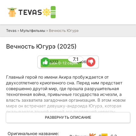
TEVAS
Tevas
»
Мультфильмы
» Вечность Югурэ
Вечность Югурэ (2025)
7.1
5777
2406
1 сезон 0-12 серия
Главный герой по имени Акира пробуждается от
двухсотлетнего криогенного сна. Перед ним предстает
совершенно другой мир, где прошла разрушительная
техногенная война, привычные государства исчезли, а
власть захватила загадочная организация. В этом новом
мире он встречает девушку-андроида Югурэ, которая
оказывается точной копией его пропавшей невесты
Товасы. Югурэ сразу же предлагает Акире вступить в
РАЗВЕРНУТЬ ОПИСАНИЕ
брак, что приводит его в крайнее замешательство.
Несмотря на странное предложение, он твердо верит, что
Оригинальное название:
его возлюбленная жива, и решает отправиться в долгое