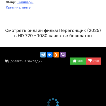
Жанр:
Триллеры
,
Криминальные
Эльдияр Джарашев
Дмитрий Балбекин
Актёр
Актёр
Смотреть онлайн фильм Перегонщик (2025)
(Макс)
в HD 720 - 1080 качестве бесплатно
Добавить в закладки
6301
3590