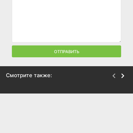
ОТПРАВИТЬ
Смотрите также:
Флэшбэк
Баллада о маленьком
игроке
2025
2025
6.2
6.2
5.9