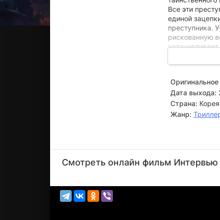
Все эти престу
единой зацепк
преступника. 
рискованную в
устанавливает
Однако таинст
предполагала ж
Оригинальное 
она сама. С ка
Дата выхода:
а тщательно сп
взгляд. Сон-дж
Страна:
Корея
какие секреты
Жанр:
Трилле
Кан
Хак-су
Смотреть онлайн фильм Интервью с
Актёр
(Director or
Chi...)