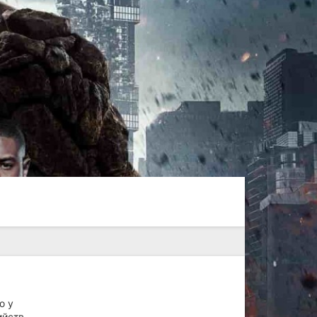
ю у
ийств.