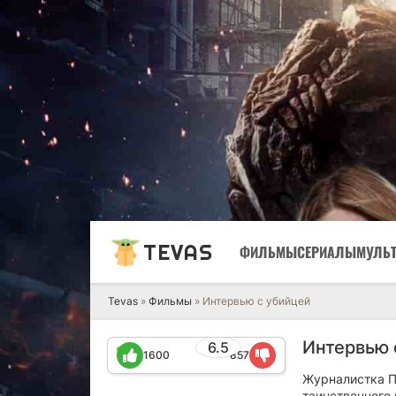
TEVAS
ФИЛЬМЫ
СЕРИАЛЫ
МУЛЬ
Tevas
»
Фильмы
» Интервью с убийцей
Интервью 
6.5
1600
857
Журналистка П
таинственного