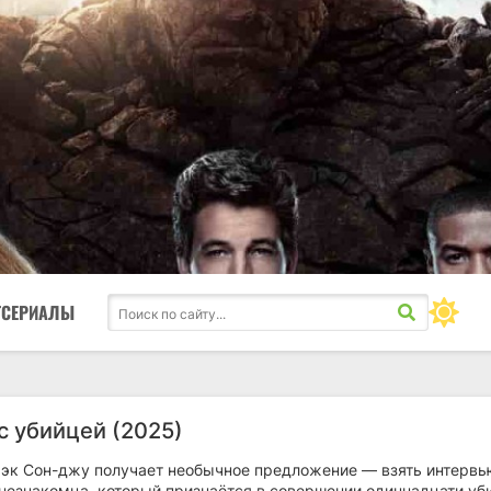
ТСЕРИАЛЫ
с убийцей (2025)
эк Сон-джу получает необычное предложение — взять интервь
 незнакомца, который признаётся в совершении одиннадцати уб