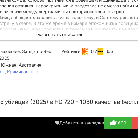
пления остались нераскрытыми, и следствие не смогло найти ни
и: ни связи между жертвами, ни повторяющегося почерка
Убийца обещает сохранить жизнь заложнику, и Сон-джу решаетс
стречу в отеле. В это же время в номере этажом ниже полицей
 прослушивающие устройства, готовясь зафиксировать каждое 
РАЗВЕРНУТЬ ОПИСАНИЕ
венный собеседник оказывается куда более подготовленным, ч
урналистка. Он словно читает её мысли и знает о ней больше, 
6.7
6.5
название:
Sarinja ripoteu
Рейтинги:
ждой минутой разговора становится ясно, что это не просто инт
2025
ланированная игра, где ставки гораздо выше, чем кажется на 
у предстоит понять, кто на самом деле управляет этой встречей
 Южная, Австралия
 скрывает её загадочный собеседник.
ры
,
Криминальные
Чхве
Чха
Чон
Чо Ё-
Ча
Гван-
Гон-у
Сон-иль
джон
д
 убийцей (2025) в HD 720 - 1080 качестве бесп
иль
Актёр
Актёр
Актёр
А
Актёр
(Domestic
(Lee
(Baek
(D
(Detective
violen...)
Yeong-
Seon-joo)
m
Добавить в закладки
1600
Jo)
hoon)