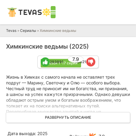
TEVAS
Tevas
»
Сериалы
» Химкинские ведьмы
Химкинские ведьмы (2025)
7.9
293991
78621
1 сезон 1-17 серия
Жизнь в Химках с самого начала не оставляет трех
подруг — Марину, Светочку и Олю — особого выбора.
Честный труд не приносит им ни богатства, ни признания,
а шансы на успех кажутся призрачными. Однако девушки
обладают острым умом и богатым воображением, что
толкает их на поиски альтернативных путей.
Перепробовав множество занятий и нигде не
задержавшись, они решают открыть салон магических
РАЗВЕРНУТЬ ОПИСАНИЕ
услуг, представляя себя чуткими медиумами,
способными общаться с потусторонним миром. Спрос на
Дата выхода:
2025
колдунов, гадалок и прочих шарлатанов в наши дни