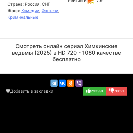
7.9
Рейтинги:
Страна:
Россия, СНГ
огромен, поэтому тройка легко находит клиентов, собирая
информацию о них через интернет и ловко вводя людей в
Жанр:
Комедии
,
Фэнтези
,
заблуждение.
Криминальные
Владимир Терещенко
Сергей Неудачин
Актёр
Актёр
Смотреть онлайн сериал Химкинские
(часовщик)
ведьмы (2025) в HD 720 - 1080 качестве
бесплатно
Добавить в закладки
293991
78621