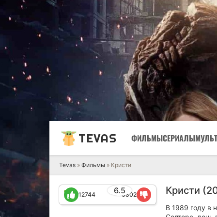
TEVAS
ФИЛЬМЫ
СЕРИАЛЫ
МУЛЬ
Tevas
»
Фильмы
» Кристи
Кристи (2
6.5
12744
6802
В 1989 году в
Солтерс, дочь