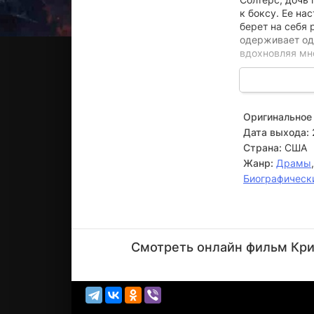
к боксу. Ее н
берет на себя 
одерживает од
вдохновляя мн
Однако за бле
жизни. Вместо
унижениями со 
Оригинальное 
собственное до
Дата выхода:
угрожает разру
Страна:
США
Жанр:
Драмы
Биографическ
Итэн
Эмбри
Смотреть онлайн фильм Крис
Актёр
(Johnny
Salters)