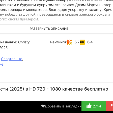
аставником и будущим супругом становится Джим Мартин, котор
роль тренера и менеджера. Благодаря упорству и таланту, Крис
ну победу за другой, превращаясь в символ женского бокса и
огих своим примером.
ском спортивных достижений скрывается мрачная сторона ее л
РАЗВЕРНУТЬ ОПИСАНИЕ
 поддержки и любви, Кристи сталкивается с жестокостью и
стороны мужа. Ей приходится бороться не только на ринге, но 
6.7
6.4
название:
Christy
Рейтинги:
стоинство, пытаясь вырваться из порочного круга насилия, ко
2025
шить все, что она построила.
,
Спортивные
,
ие
Бен
Тони
Сидни
Чад Л.
Ме
Фостер
Кавалеро
Суини
Коулмэн
У
ти (2025) в HD 720 - 1080 качестве бесплатно
Актёр
Актёр
Актёр
Актёр
А
(Jim
(Jimmy
(Christy
(Don King
(J
Martin)
«Shortdog...)
Martin)
(в тит...)
Sal
Добавить в закладки
12744