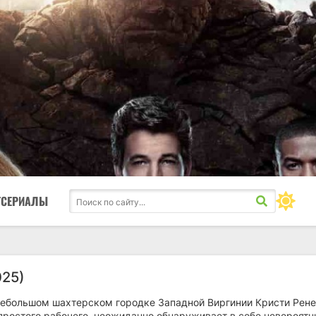
ТСЕРИАЛЫ
025)
 небольшом шахтерском городке Западной Виргинии Кристи Рене
 простого рабочего, неожиданно обнаруживает в себе невероят