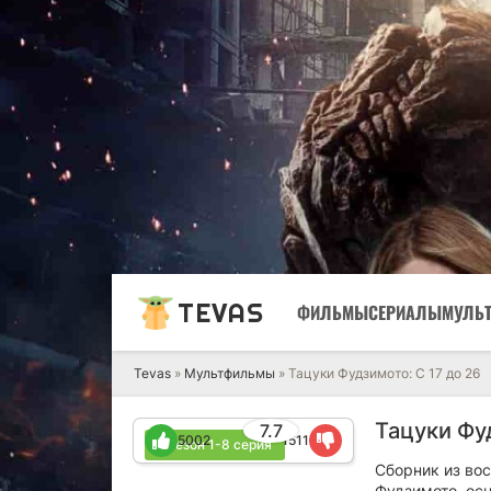
TEVAS
ФИЛЬМЫ
СЕРИАЛЫ
МУЛЬ
Tevas
»
Мультфильмы
» Тацуки Фудзимото: С 17 до 26
Тацуки Фуд
7.7
5002
1511
1 сезон 1-8 серия
Сборник из во
Фудзимото, осн