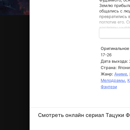
Землю прибыли
общались с лю
превратились 
поглотив его. 
костюмы цыпля
трудом различ
заботиться о 
юная рыжеволо
Оригинальное 
себя, отрывая
17-26
выполнить люб
красавице сто 
Дата выхода:
разумное объя
Страна:
Япони
Жанр:
Аниме
,
Мелодрамы
,
К
Фэнтези
Кана
Ханадзава
Смотреть онлайн сериал Тацуки Фу
Актёр
(Shikaku