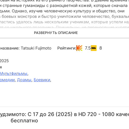
 странные гуманоиды с разноцветной кожей, которые сначала
дьми. Однако, изучив человеческую культуру и общество, они
в боевых монстров и быстро уничтожили человечество, букваль
Спастись удалось лишь нескольким ученикам, которые успели н
т со школьного праздника. Пришельцы, не переносящие куряти
ающие лица, поместили Юки, Ями и других на школьный двор и 
РАЗВЕРНУТЬ ОПИСАНИЕ
них, подкармливая разнообразными блюдами. В другой реальнос
сая девушка Сикаку, лишенная с детства эмпатии и развлекав
7.5
8
название:
Tatsuki Fujimoto
Рейтинги:
 крылья и лапки насекомым, стала элитным киллером, способн
ой заказ. Когда седовласый мужчина по имени Югэру предлага
миллионов долларов за собственное убийство, этому находится
2025
снение — он бессмертный вампир, способный регенерировать.
я
Мультфильмы
,
омедии
,
Драмы
,
Боевики
,
Томокадзу
Дзюнъити
Мамико
Тосиюки
Кэ
Сугита
Сувабэ
Ното
Морикава
О
дзимото: С 17 до 26 (2025) в HD 720 - 1080 каче
Актёр
Актёр
Актёр
Актёр
А
бесплатно
(Yugel
(Alien ('Love
(Alien Wife
(Hayasaka-
(Y