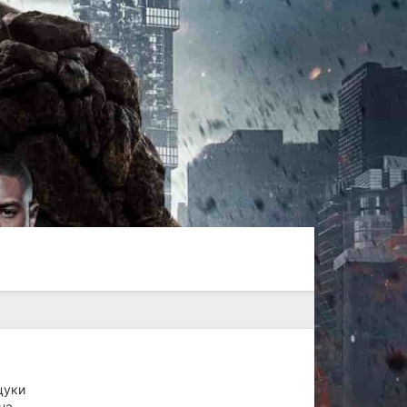
цуки
на