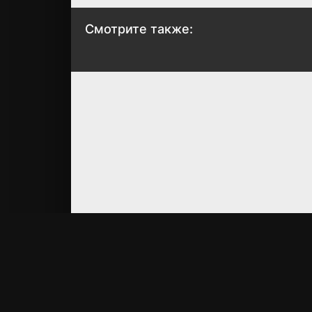
Смотрите также:
Королева, ставшая
Ранма 1/2
причиной
2024
трагедии, сделает
для народа всё,
7.7
7.9
что в её силах
2023
7.7
6.5