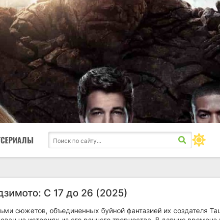
ТСЕРИАЛЫ
зимото: С 17 до 26 (2025)
сьми сюжетов, объединенных буйной фантазией их создателя Та
ован на историях из его раннего творчества. В давние времена 