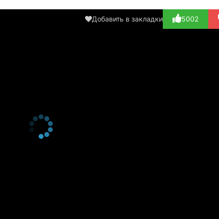
('Shikaku...)
is...)
('Lo...)
sensei...)
озв
Добавить в закладки
5002