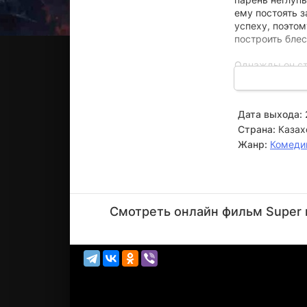
ему постоять з
успеху, поэтом
построить бле
Однажды он ст
аксакала. Тим
его собственно
разбегаются.
Дата выхода:
Страна:
Казах
Спасенный муж
и принципиальн
Жанр:
Комеди
Угроза нависае
Сабиной. Тимур
телохранителе
Еркебулан
Дайыров
Смотреть онлайн фильм Super к
Актёр