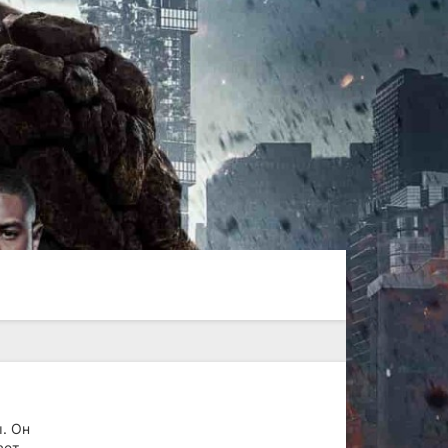
. Он
ает