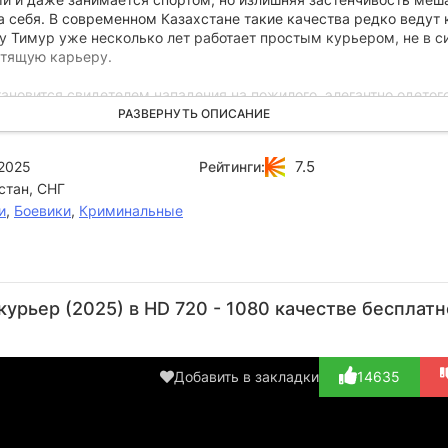
а себя. В современном Казахстане такие качества редко ведут 
у Тимур уже несколько лет работает простым курьером, не в с
стящую карьеру.
ановится свидетелем нападения на пожилого, элегантно одетог
ур не может вынести такой несправедливости и решает вмешать
РАЗВЕРНУТЬ ОПИСАНИЕ
му удивлению, он действует так ловко, что злоумышленники в п
7.5
2025
Рейтинги:
стан, СНГ
чина оказывается уважаемым судьей, известным своей честн
остью. Как раз в это время он ведет дело против крупного маф
и
,
Боевики
,
Криминальные
т не только над юристом, но и над его очаровательной дочерью
у поступает предложение стать её водителем и, по совместите
м.
Дулыга
Олжас
Тимур
Талгат
Ша
Акмолда
Ибраев
Бактыбаев
Дуйсенов
Се
урьер (2025) в HD 720 - 1080 качестве бесплатн
Актёр
Режиссёр
Актёр
Актёр
(Талгат)
Добавить в закладки
14635