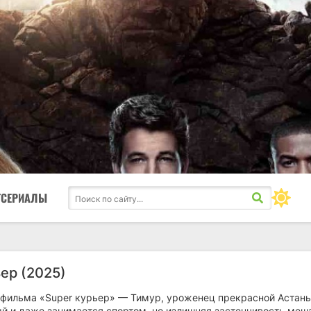
ТСЕРИАЛЫ
ер (2025)
 фильма «Super курьер» — Тимур, уроженец прекрасной Астаны
ый и даже занимается спортом, но излишняя застенчивость меш