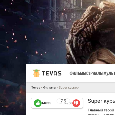
TEVAS
ФИЛЬМЫ
СЕРИАЛЫ
МУЛЬ
Tevas
»
Фильмы
» Super курьер
Super курь
7.5
14635
4958
Главный герой
парень неглуп