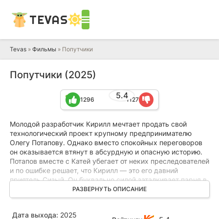
TEVAS
Tevas
»
Фильмы
» Попутчики
Попутчики (2025)
5.4
1296
1127
Молодой разработчик Кирилл мечтает продать свой
технологический проект крупному предпринимателю
Олегу Потапову. Однако вместо спокойных переговоров
он оказывается втянут в абсурдную и опасную историю.
Потапов вместе с Катей убегает от неких преследователей
и по ошибке решает, что Кирилл — это его давний
приятель Сизый. Он буквально силой заталкивает парня в
машину, и они вместе уносятся от погони.
РАЗВЕРНУТЬ ОПИСАНИЕ
Вскоре выясняется странная подробность: из-за травмы
Дата выхода:
2025
головы Потапов страдает необычной амнезией. Мужчина