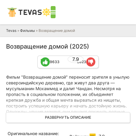
TEVAS
Tevas
»
Фильмы
» Возвращение домой
Возвращение домой (2025)
7.9
9633
2623
Фильм "Возвращение домой" переносит зрителя в унылую
североиндийскую деревню, где живут два друга —
мусульманин Мохаммед и далит Чандан. Несмотря на
пропасть в социальном положении, их объединяет
крепкая дружба и общая мечта вырваться из нищеты,
построить успешную карьеру и начать достойную жизнь.
Однажды, улучив момент, они решают покинуть родные
края и отправляются в большой город, чтобы попытать
РАЗВЕРНУТЬ ОПИСАНИЕ
счастья и сдать экзамены в полицейскую академию.
Оригинальное название:
Однако конкурс оказывается слишком высоким, и обоим