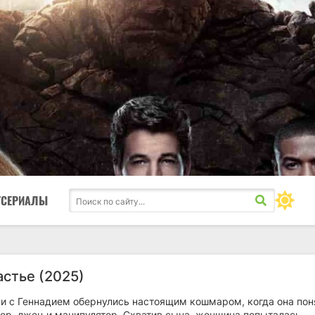
ТСЕРИАЛЫ
астье (2025)
и с Геннадием обернулись настоящим кошмаром, когда она пон
зер, лжец и манипулятор. Схватив сына, женщина попыталась