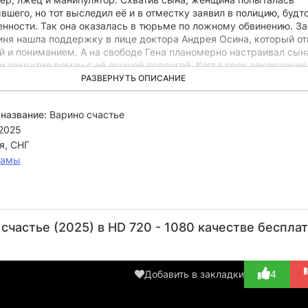
вшего, но тот выследил её и в отместку заявил в полицию, будт
енности. Так она оказалась в тюрьме по ложному обвинению. За
иня нашла поддержку в лице доктора Андрея Осина, который от
ой и пониманием. А на свободе Гена планомерно настраивал сын
и закрутил роман с её лучшей подругой. Когда срок заключения
цу, Варя, приняв помощь Андрея, решила отомстить за испорче
РАЗВЕРНУТЬ ОПИСАНИЕ
режитые страдания и потерянное время. Она начинает расследо
ервой жены Геннадия. Однако это дело таит в себе серьёзную у
название:
Варино счастье
её сына по-прежнему находится под ударом. Каждое действие 
2025
вой опасностью, а правда — оказаться слишком жестокой.
я, СНГ
рамы
Дмитрий
Сергей
Мария
Марина
Вл
Сафронов
Иванюк
Бокова
Денисова
Б
счастье (2025) в HD 720 - 1080 качестве беспла
Актёр
Актёр
Актёр
Актёр
(адвокат)
(Андрей
(Лидия)
(С
Осин)
нач
Добавить в закладки
4