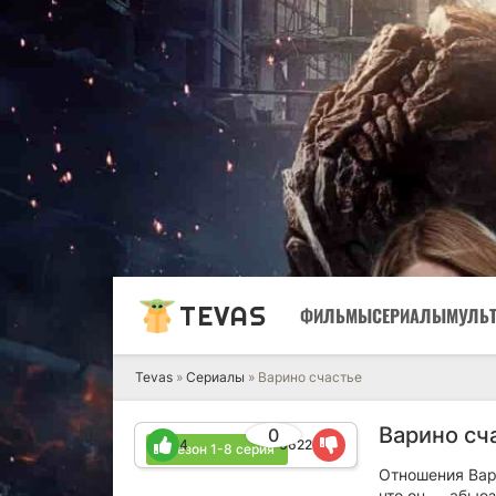
TEVAS
ФИЛЬМЫ
СЕРИАЛЫ
МУЛЬ
Tevas
»
Сериалы
» Варино счастье
Варино сч
0
4
6622
1 сезон 1-8 серия
Отношения Вар
что он — абью