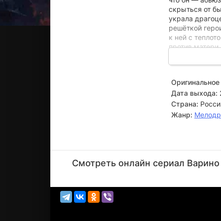
скрыться от бы
украла драгоц
решёткой геро
к ней с теплот
против матери 
подошёл к кон
репутацию, пе
исчезновение п
Оригинальное 
жизнь Вари и 
Дата выхода:
обернуться но
Страна:
Росси
Жанр:
Мелод
Вадим
Пироженко
Смотреть онлайн сериал Варино 
Актёр