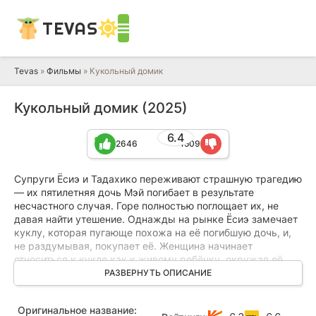
TEVAS
Tevas
»
Фильмы
» Кукольный домик
Кукольный домик (2025)
6.4
2646
1509
Супруги Ёсиэ и Тадахико переживают страшную трагедию
— их пятилетняя дочь Мэй погибает в результате
несчастного случая. Горе полностью поглощает их, не
давая найти утешение. Однажды на рынке Ёсиэ замечает
куклу, которая пугающе похожа на её погибшую дочь, и,
не раздумывая, покупает её. Женщина начинает
относиться к кукле как к живому ребёнку, окружая её
теплом и заботой, что помогает ей постепенно вернуться к
РАЗВЕРНУТЬ ОПИСАНИЕ
нормальной жизни. Однако всё меняется, когда в семье
рождается новая дочь, Маи. Кукла оказывается забытой и
Оригинальное название:
заброшенной, но вскоре вокруг неё начинают происходить