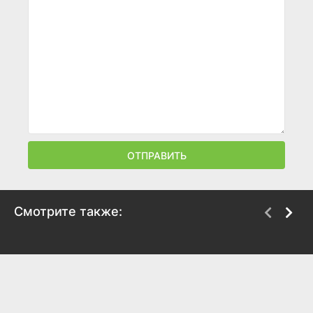
ОТПРАВИТЬ
Смотрите также:
Выход 8
Кайдзю № 8: Миссия
«Разведка»
2025
2025
6.6
6.4
7.3
6.8