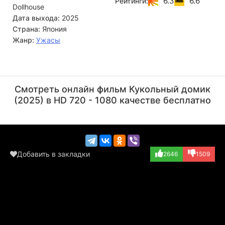
6.3
6.6
Рейтинги:
Dollhouse
странные и жуткие события, которые нарушают покой
семьи.
Дата выхода:
2025
Страна:
Япония
Жанр:
Ужасы
Масами Нагасава
Тэцуси Танака
Актёр
Актёр
Смотреть онлайн фильм Кукольный домик
(Yoshie)
(Kanda)
(2025) в HD 720 - 1080 качестве бесплатно
Добавить в закладки
2646
1509