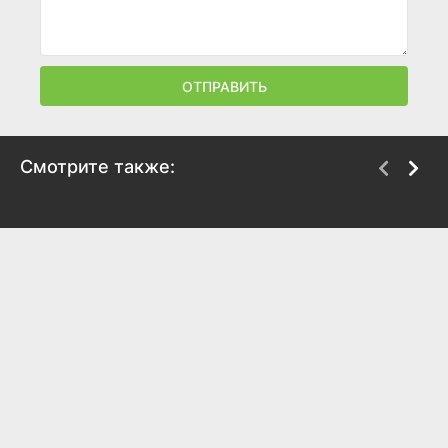
ОТПРАВИТЬ
Смотрите также:
Вы сердечно
Любовь — боль
приглашены
2025
2025
5.4
5.3
5.6
5.5