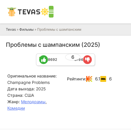
TEVAS
Tevas
»
Фильмы
» Проблемы с шампанским
Проблемы с шампанским (2025)
6
8692
5794
Оригинальное название:
6.1
6
Рейтинги:
Champagne Problems
Дата выхода:
2025
Страна:
США
Жанр:
Мелодрамы
,
Комедии
Флула Борг
Тибо де Монталембер