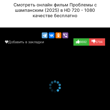
Актёр
Актёр
Смотреть онлайн фильм Проблемы с
(Otto Moller)
(Hugo Cassell)
шампанским (2025) в HD 720 - 1080
качестве бесплатно
Добавить в закладки
8692
5794