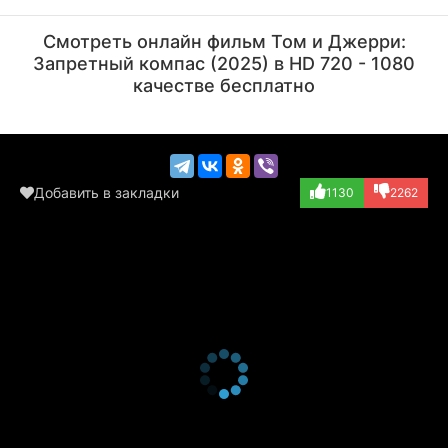
Ли Ханьлинь
Ту Сюнфэй
Актёр
Актёр
Смотреть онлайн фильм Том и Джерри:
(озвучка)
(озвучка)
Запретный компас (2025) в HD 720 - 1080
качестве бесплатно
Добавить в закладки
1130
2262