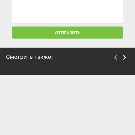
ОТПРАВИТЬ
Смотрите также:
10 жизней
Догмен: Пушистая
справедливость
2024
2025
7.9
6
6.6
6.3