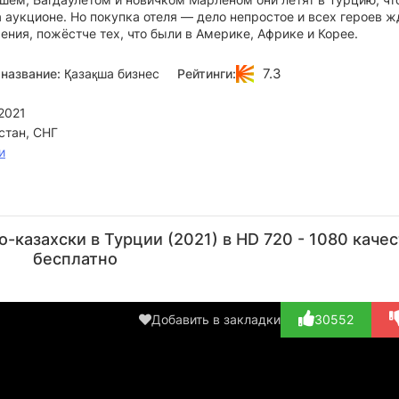
а аукционе. Но покупка отеля — дело непростое и всех героев ж
ния, пожёстче тех, что были в Америке, Африке и Корее.
7.3
название:
Қазақша бизнес
Рейтинги:
2021
стан, СНГ
и
Нурлан
Анвар
Рамазан
Гульназ
Д
Коянбаев
Матжанов
Амантай
Жоланова
Ба
-казахски в Турции (2021) в HD 720 - 1080 каче
Актёр
Режиссёр
Актёр
Актёр
А
бесплатно
Добавить в закладки
30552