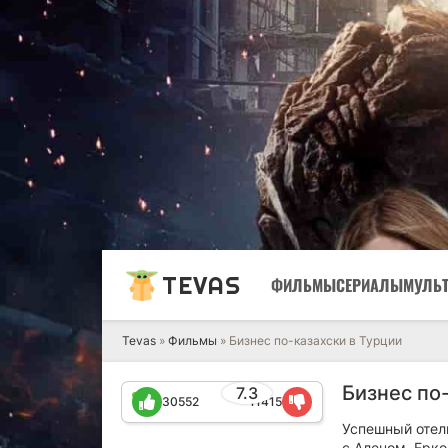
TEVAS
ФИЛЬМЫ
СЕРИАЛЫ
МУЛЬ
Tevas
»
Фильмы
» Бизнес по-казахски в Турции
Бизнес по-
7.3
30552
11415
Успешный отел
с Аленом, Ерк