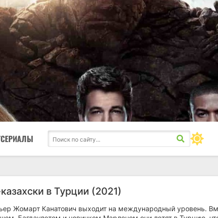
ТСЕРИАЛЫ
казахски в Турции (2021)
ьер Жомарт Канатович выходит на международный уровень. В
ошем, Багдаулетом и новичком Марленом они летят в Турцию, ч