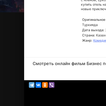
купить отель н
новые приключе
Оригинальное 
Түркияда
Дата выхода:
Страна:
Казах
Жанр:
Комеди
Жан
Байжанбаев
Смотреть онлайн фильм Бизнес по
Актёр