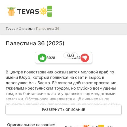
TEVAS
Tevas
»
Фильмы
» Палестина 36
Палестина 36 (2025)
6.6
3928
2024
В центре повествования оказывается молодой араб по
имени Юсуф, который появился на свет и вырос в
деревушке Аль-Басма. Её жители добывают пропитание
тяжёлым крестьянским трудом, но глубоко возмущены
тем, как британские власти управляют подмандатными
землями. Обстановка накаляется ещё сильнее из-за
прибытия еврейских переселенцев из европейских стран,
стремящихся основать независимое государство на
РАЗВЕРНУТЬ ОПИСАНИЕ
своей исторической родине. Хотя они щедро платят и
обеспечивают местных работой, само их присутствие
Оригинальное название:
вызывает у коренного населения гнев и неприятие. Юсуфу