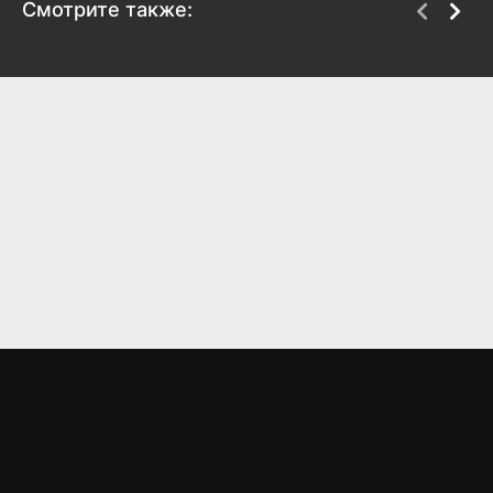
Смотрите также:
Голос Хинд Раджаб
Великая
2025
2023
6.9
8.3
8
6.9