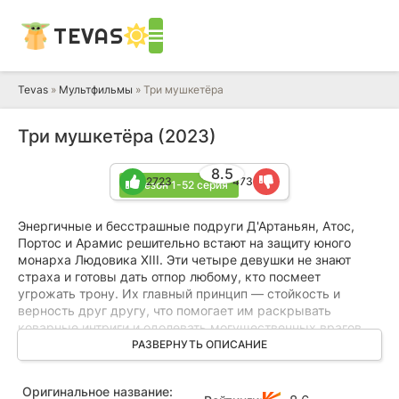
TEVAS
Tevas
»
Мультфильмы
» Три мушкетёра
Три мушкетёра (2023)
8.5
2723
473
1 сезон 1-52 серия
Энергичные и бесстрашные подруги Д'Артаньян, Атос,
Портос и Арамис решительно встают на защиту юного
монарха Людовика XIII. Эти четыре девушки не знают
страха и готовы дать отпор любому, кто посмеет
угрожать трону. Их главный принцип — стойкость и
верность друг другу, что помогает им раскрывать
коварные интриги и одолевать могущественных врагов.
РАЗВЕРНУТЬ ОПИСАНИЕ
Каждая из них вносит свой вклад в общее дело: одна
отличается хитростью, другая — силой, третья —
Оригинальное название:
ловкостью, а четвёртая — благородством. Вместе же они