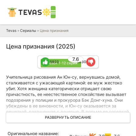
TEVAS
Tevas
»
Сериалы
» Цена признания
Цена признания (2025)
7.6
5923
1830
1 сезон 1-12 серия
Учительница рисования Ан Юн-су, вернувшись домой,
сталкивается с ужасающей картиной: ее муж жестоко
убит. Хотя женщина категорически отрицает свою
причастность, ее неестественное спокойствие вызывает
подозрения у полиции и прокурора Бэк Донг-хуна. Они
убеждены в ее виновности, и Юн-су оказывается за
решеткой, разлученная с дочерью. В тюрьме ее соседкой
по камере становится Мо-ын, хладнокровная убийца
РАЗВЕРНУТЬ ОПИСАНИЕ
супружеской пары, которая держится отстраненно и
загадочно. Узнав детали дела Юн-су, Мо-ын делает
Оригинальное название:
неожиданное предложение. Она готова взять на себя