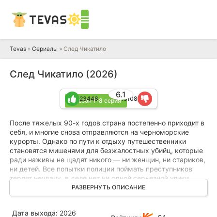
TEVAS
Tevas
»
Сериалы
» След Чикатило
След Чикатило (2026)
6.1
23448
15108
1 сезон 1-8 серия
После тяжелых 90-х годов страна постепенно приходит в
себя, и многие снова отправляются на черноморские
курорты. Однако по пути к отдыху путешественники
становятся мишенями для безжалостных убийц, которые
ради наживы не щадят никого — ни женщин, ни стариков,
ни детей. Все попытки полиции поймать преступников
терпят неудачу, в деле нет ни одной серьезной улики.
РАЗВЕРНУТЬ ОПИСАНИЕ
В это же время Виталий Витвицкий вместе со своей
беременной женой Ириной Овсянниковой едут в отпуск в
Дата выхода:
2026
Крым. Их отдых оборачивается кошмаром, когда они