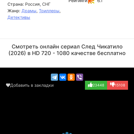
6.1
Рейтинги:
Страна:
Россия, СНГ
попадают в ловушку к членам «Банды Амазонок»,
возглавляемой жестокой женщиной. Теперь судьба
Жанр:
Драмы
,
Триллеры
,
героев зависит от того, смогут ли они выбраться из рук
Детективы
безжалостных преступников.
Олег Каменщиков
Николай Козак
Актёр
Актёр
Смотреть онлайн сериал След Чикатило
(2026) в HD 720 - 1080 качестве бесплатно
Добавить в закладки
23448
15108