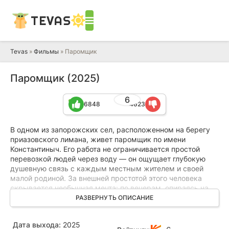
TEVAS
Tevas
»
Фильмы
» Паромщик
Паромщик (2025)
6
6848
4623
В одном из запорожских сел, расположенном на берегу
приазовского лимана, живет паромщик по имени
Константиныч. Его работа не ограничивается простой
перевозкой людей через воду — он ощущает глубокую
душевную связь с каждым местным жителем и своей
малой родиной. За внешней простотой этого человека
скрывается необычная мечта: по вечерам, опираясь на
собственные чертежи, он создает машину времени. Его
РАЗВЕРНУТЬ ОПИСАНИЕ
цель — отправиться в прошлое и убедить Николая
Васильевича Гоголя не уничтожать второй том «Мертвых
Дата выхода:
2025
душ». Эта странная затея вызывает у односельчан