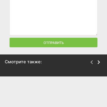
ОТПРАВИТЬ
Смотрите также:
Новогоднее письмо
Картины дружеских
связей
2025
2025
7.5
7