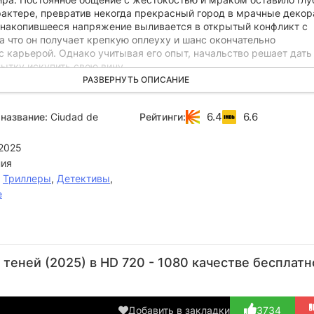
рактере, превратив некогда прекрасный город в мрачные декор
й накопившееся напряжение выливается в открытый конфликт с
а что он получает крепкую оплеуху и шанс окончательно
 карьерой. Однако учитывая его опыт, начальство решает дать
ытку искупить свою вину.
РАЗВЕРНУТЬ ОПИСАНИЕ
ертом по поведению преступников Ребеккой Гарридо Майло
расследовать серию жутких убийств. В элитном квартале Каса-М
6.4
6.6
название:
Ciudad de
Рейтинги:
еликим Гауди, злоумышленник сжигает на балконе директора
омпании, а затем повторяет преступление на крыше соседнего 
 уверена, что в городе орудует маньяк-мститель, и напарникам
2025
новить его до того, как пламя поглотит новые жизни.
ия
,
Триллеры
,
Детективы
,
е
Ана
Вероника
Ирена
Эли
Вахенер
Эчеги
Монтала
Ирансо
Тор
теней (2025) в HD 720 - 1080 качестве бесплатн
Актёр
Актёр
Актёр
Актёр
Р
(Susana
(Rebeca
(Irene
(Virginia
Cabrera)
Garrido)
Margarit)
Colome...)
Добавить в закладки
3734