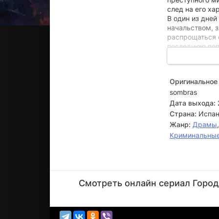
след на его ха
В один из дне
начальством, з
распрощаться с
последнюю поп
Вместе с эксп
отправляется 
Оригинальное 
построенном в
sombras
строительной к
Теперь полиция
Дата выхода:
предстоит оста
Страна:
Испан
Жанр:
Драмы
Криминальны
Маноло
Соло
Смотреть онлайн сериал Город 
Актёр
(Mauricio
Navarr...)