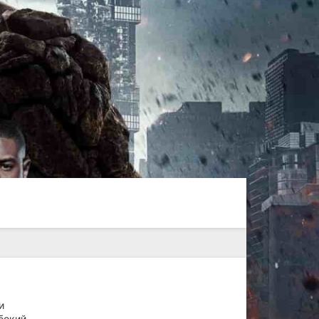
и
бокий