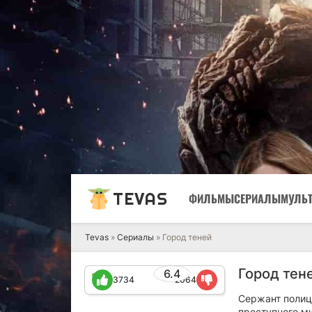
TEVAS
ФИЛЬМЫ
СЕРИАЛЫ
МУЛЬ
Tevas
»
Сериалы
» Город теней
Город тен
6.4
3734
2064
Сержант полиц
преступного м