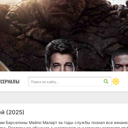
ТСЕРИАЛЫ
ей (2025)
ии Барселоны Майло Маларт за годы службы познал все изнанк
ира. Постоянное общение с жестокостью и мраком оставило глу