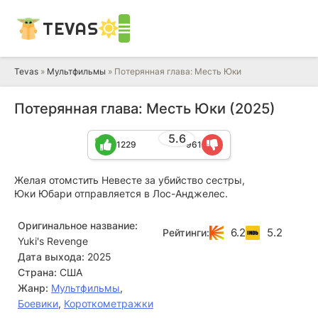
TEVAS
Tevas
»
Мультфильмы
» Потерянная глава: Месть Юки
Потерянная глава: Месть Юки (2025)
5.6
1229
961
Желая отомстить Невесте за убийство сестры,
Юки Юбари отправляется в Лос-Анджелес.
Оригинальное название:
6.2
5.2
Рейтинги:
Yuki's Revenge
Дата выхода:
2025
Страна:
США
Жанр:
Мультфильмы
,
Боевики
,
Короткометражки