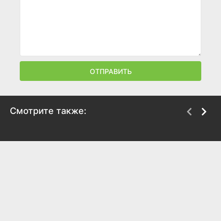
ОТПРАВИТЬ
Смотрите также:
Плохие парни:
Догмен: Пушистая
Жутковатое
справедливость
ограбление
2025
2024
6.6
6.3
6.2
5.6