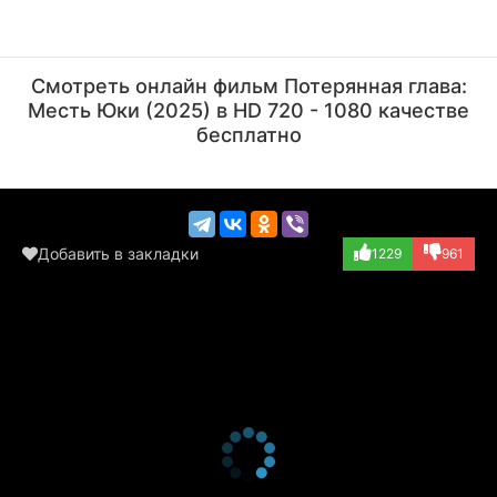
Квентин Тарантино
Ума Турман
Актёр, Режиссёр
Актёр
Смотреть онлайн фильм Потерянная глава:
(Bill, озвучка)
(The Bride, озву...)
Месть Юки (2025) в HD 720 - 1080 качестве
бесплатно
Добавить в закладки
1229
961