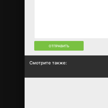
ОТПРАВИТЬ
Смотрите также:
Тайны Радужного
Три мушкетёра
кристалла
2023
2023
8.6
8.9
8.5