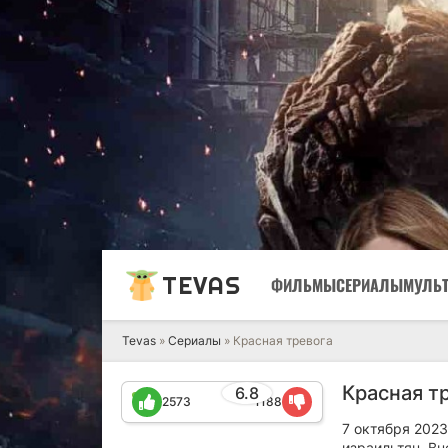
TEVAS
ФИЛЬМЫ
СЕРИАЛЫ
МУЛЬ
Tevas
»
Сериалы
» Красная тревога
Красная тр
6.8
2573
1188
7 октября 2023
израильтян. В