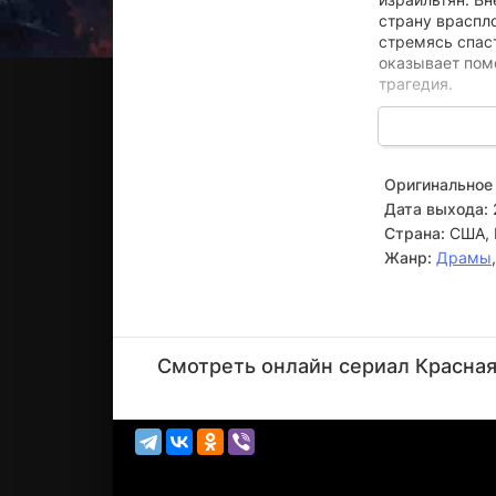
страну враспло
стремясь спаст
оказывает пом
трагедия.
Полицейские в
Supernova Sukk
израильтянин 
Оригинальное 
движимый горе
Дата выхода:
Израиля о гот
отчаяния и бор
Страна:
США, 
Жанр:
Драмы
Хишам
Салиман
Смотреть онлайн сериал Красная 
Актёр
(Ayub)