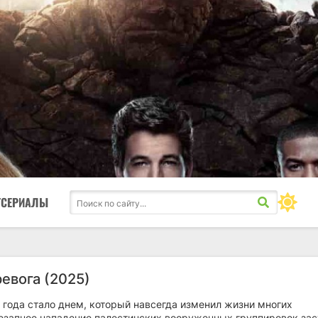
ТСЕРИАЛЫ
евога (2025)
 года стало днем, который навсегда изменил жизни многих
незапное нападение палестинских вооруженных группировок зас