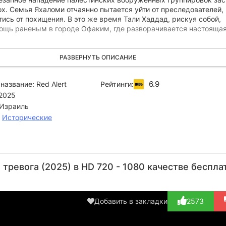
х. Семья Яхаломи отчаянно пытается уйти от преследователей,
ись от похищения. В это же время Тали Хаддад, рискуя собой,
ощь раненым в городе Офаким, где разворачивается настояща
ступают в неравный бой с террористами на музыкальном фести
РАЗВЕРНУТЬ ОПИСАНИЕ
ot Gathering, пытаясь защитить беззащитных людей. Аюб,
арабского происхождения, потерявший жену от рук боевиков,
6.9
название:
Red Alert
Рейтинги:
м и чувством долга, пытается предупредить солдат Армии обо
2025
овящейся атаке. Эти переплетенные судьбы рисуют картину муж
ьбы за жизнь в один из самых черных дней в истории страны.
Израиль
,
Исторические
Мики
Сарит
Ротем
Ротем
Леон
Вино-
Абухаб
Села
Ам
тревога (2025) в HD 720 - 1080 качестве беспла
Эльад
Актёр
Актёр
Актёр
А
(Ohad)
Актёр
(Liat)
(Bat
(N
(Tali)
Sheva)
Добавить в закладки
2573