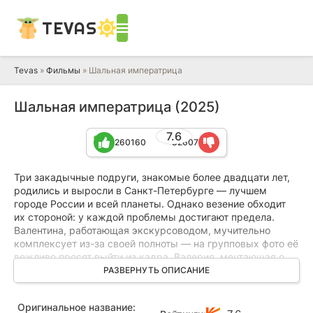
TEVAS
Tevas
»
Фильмы
» Шальная императрица
Шальная императрица (2025)
7.6
260160
82607
Три закадычные подруги, знакомые более двадцати лет,
родились и выросли в Санкт-Петербурге — лучшем
городе России и всей планеты. Однако везение обходит
их стороной: у каждой проблемы достигают предела.
Валентина, работающая экскурсоводом, мучительно
комплексует из-за своей полноты — на групповых фото её
вежливо просят выйти из кадра. Валерия, мечтающая о
карьерном росте, не может добиться уважения от
РАЗВЕРНУТЬ ОПИСАНИЕ
мужчин-подчинённых. А мать-одиночка Оля, полностью
погружённая в воспитание сына, чувствует, как
Оригинальное название:
растворяется в ребёнке и теряет себя. Однажды,