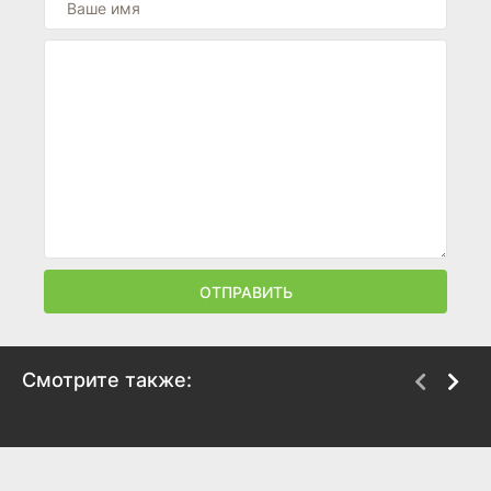
ОТПРАВИТЬ
Смотрите также:
Ганзель и Гретель:
Снеговик
Миссия «Спящая
2025
красавица»