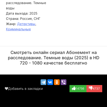
расследование. Темные
воды
Дата выхода:
2025
Страна:
Россия, СНГ
Жанр:
Детективы
,
Криминальные
Сергей Фролов
Ирина Чериченко
Актёр
Актёр
Смотреть онлайн сериал Абонемент на
(Олимпиада Георг...)
расследование. Темные воды (2025) в HD
720 - 1080 качестве бесплатно
Добавить в закладки
14756
4737