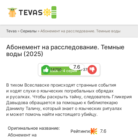
TEVAS
Tevas
»
Сериалы
» Абонемент на расследование. Темные воды
Абонемент на расследование. Темные
воды (2025)
7.6
14756
4737
1 сезон 1-4 серия
В тихом Всеславске происходят странные события
и ходят слухи о языческих погребальных обрядах
и русалках. Чтобы раскрыть тайну, следователь Гликерия
Давыдова обращается за помощью к библиотекарю
Даниилу Таличу, который знает о языческих ритуалах
и может помочь найти настоящего убийцу.
Оригинальное название:
7.6
Рейтинги:
Абонемент на