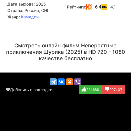
Дата выхода:
2025
обещает быть захватывающим. Их приключение
6.4
4.1
Рейтинги:
Страна:
Россия, СНГ
наполнено юмором и неожиданными поворотами.
Жанр:
Комедии
Михаил Коновалов
Сарик Андреасян
Актёр
Актёр
Смотреть онлайн фильм Невероятные
(заключённый)
приключения Шурика (2025) в HD 720 - 1080
качестве бесплатно
Добавить в закладки
224686
207407