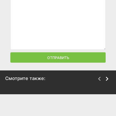
ОТПРАВИТЬ
Смотрите также:
Мажор в Дубае
Паромщик
2025
2025
6.7
6