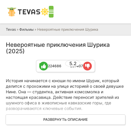
TEVAS
Tevas
»
Фильмы
» Невероятные приключения Шурика
Невероятные приключения Шурика
(2025)
5.2
224686
207407
История начинается с юноши по имени Шурик, который
делится с прохожими на улице историей о своей девушке
Нине. Она — студентка, активная комсомолка и
настоящая красавица. Действие переносит зрителей из
шумного офиса в живописные кавказские горы, где
разворачиваются ключевые события.
Главные герои объединяются, чтобы вывести на чистую
РАЗВЕРНУТЬ ОПИСАНИЕ
воду нечестного товарища Саахова. Для этого они
разрабатывают хитроумный и смелый план, который