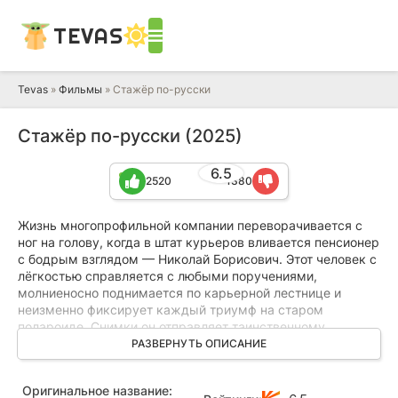
TEVAS
Tevas
»
Фильмы
» Стажёр по-русски
Стажёр по-русски (2025)
6.5
2520
1380
Жизнь многопрофильной компании переворачивается с
ног на голову, когда в штат курьеров вливается пенсионер
с бодрым взглядом — Николай Борисович. Этот человек с
лёгкостью справляется с любыми поручениями,
молниеносно поднимается по карьерной лестнице и
неизменно фиксирует каждый триумф на старом
полароиде. Снимки он отправляет таинственному
адресату, и этот ритуал заставляет коллег насторожиться.
РАЗВЕРНУТЬ ОПИСАНИЕ
Присмотревшись к новичку, окружающие замечают, что
Оригинальное название:
за его обычной внешностью скрывается нечто большее.