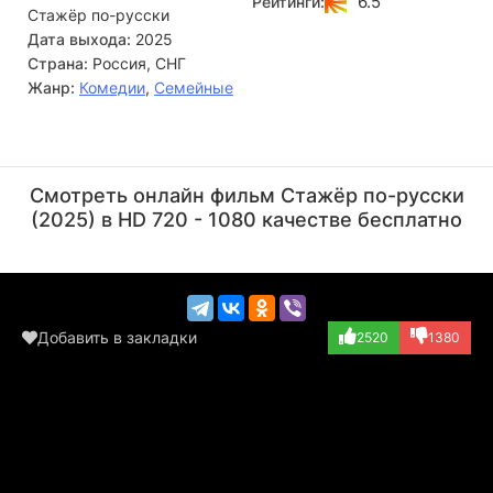
6.5
Рейтинги:
Стажёр по-русски
Николай Борисович не просто эффективный работник —
его действия продуманы до мелочей, а каждый успех
Дата выхода:
2025
подкреплён загадочной целью. Сотрудники компании всё
Страна:
Россия, СНГ
чаще задаются вопросом: какие тайны и мотивы стоят за
Жанр:
Комедии
,
Семейные
безупречной работой этого седовласого курьера?
Сергей Шакуров
Мария Чувилина
Актёр
Актёр
Смотреть онлайн фильм Стажёр по-русски
(2025) в HD 720 - 1080 качестве бесплатно
Добавить в закладки
2520
1380