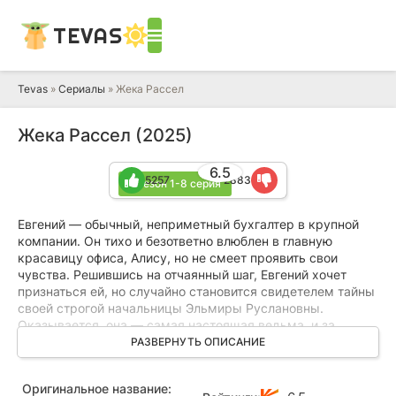
TEVAS
Tevas
»
Сериалы
» Жека Рассел
Жека Рассел (2025)
6.5
5257
2883
1 сезон 1-8 серия
Евгений — обычный, неприметный бухгалтер в крупной
компании. Он тихо и безответно влюблен в главную
красавицу офиса, Алису, но не смеет проявить свои
чувства. Решившись на отчаянный шаг, Евгений хочет
признаться ей, но случайно становится свидетелем тайны
своей строгой начальницы Эльмиры Руслановны.
Оказывается, она — самая настоящая ведьма, и за
молчание шокированный герой требует одного: чтобы
РАЗВЕРНУТЬ ОПИСАНИЕ
Алиса полюбила его. Он слишком поздно осознает, что
перехитрить ведьму не так-то просто.
Оригинальное название: