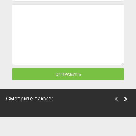
ОТПРАВИТЬ
Смотрите также:
Плагиатор
ПинКод 2.0
2025
2025
7.4
8.7