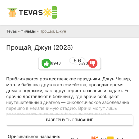
TEVAS
Tevas
»
Фильмы
» Прощай, Джун
Прощай, Джун (2025)
6.6
6943
3593
Приближаются рождественские праздники. Джун Чешир,
мать и бабушка дружного семейства, проводит время
дома с родными, как вдруг теряет сознание и падает. Ее
срочно доставляют в больницу, где врачи сообщают
неутешительный диагноз — онкологическое заболевание
перешло в неизлечимую стадию. Врачи могут лишь
поддерживать жизненные функции организма в
последние дни. Пожилой муж Берни подавлен и не
РАЗВЕРНУТЬ ОПИСАНИЕ
находит нужных слов, навещая жену в больнице, ведь
вскоре он потеряет свою спутницу жизни.
Оригинальное название: