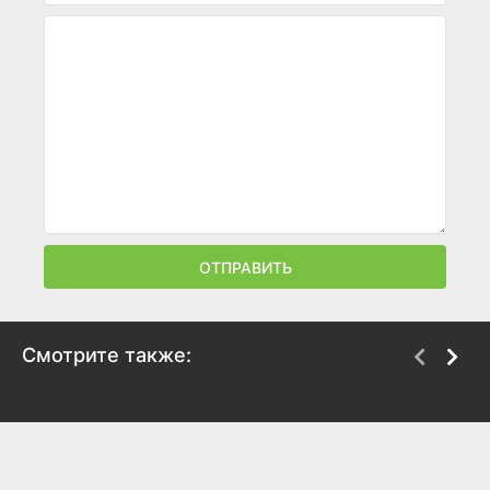
ОТПРАВИТЬ
Смотрите также:
Банк Дэйва 2
Бриджит Джонс. Без
ума от мальчишки
2025
2025
6
6.3