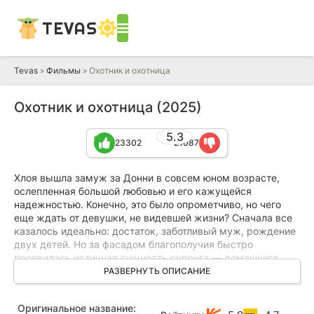
TEVAS
Tevas
»
Фильмы
» Охотник и охотница
Охотник и охотница (2025)
5.3
23302
21087
Хлоя вышла замуж за Донни в совсем юном возрасте,
ослепленная большой любовью и его кажущейся
надежностью. Конечно, это было опрометчиво, но чего
еще ждать от девушки, не видевшей жизни? Сначала все
казалось идеально: достаток, заботливый муж, рождение
двух детей. Но за фасадом благополучия быстро
проявилась истинная сущность супруга — домашнего
тирана, чье слово было законом. Любая попытка Хлои
РАЗВЕРНУТЬ ОПИСАНИЕ
проявить самостоятельность жестоко пресекалась.
Осознав, что ее муж не просто деспот, а крупный
Оригинальное название:
мафиози, молодая женщина решается на отчаянный