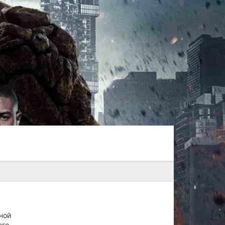
ной
его