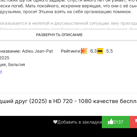
ески погиб. Мать покойного, искренне верящая, что они с её сы
друзьями, просит Этьена взять на себя организацию поминок.
 оказывается в нелепой и двусмысленной ситуации: ему приход
убитым горем и готовить подобающую церемонию прощания. Вм
стно признаться в их истинных отношениях, Этьен вынужден игр
РАЗВЕРНУТЬ ОПИСАНИЕ
го друга, устраивая идеальные проводы для своего бывшего
6.3
5.5
название:
Adieu Jean-Pat
Рейтинги:
2025
ия, Бельгия
и
Тибо де
Валери
Мерем
Mathilde
Кон
Монталембер
Карсенти
Серба
Wambergue
Л
ий друг (2025) в HD 720 - 1080 качестве беспл
Актёр
Актёр
Актёр
Актёр
А
(Henri Galibert)
(Régine
(Inès)
(La fleuriste)
(Lé
Galibert)
Добавить в закладки
2137