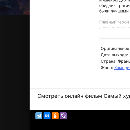
обидчик трагич
были лучшими 
Главный герой
притворяться 
того, чтобы че
роль скорбяще
мучителя.
Оригинальное 
Дата выхода:
Страна:
Франц
Жанр:
Комеди
Гюстав
Керверн
Смотреть онлайн фильм Самый худш
Актёр
(Antoine)