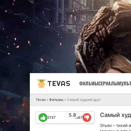
TEVAS
ФИЛЬМЫ
СЕРИАЛЫ
МУЛЬ
Tevas
»
Фильмы
» Самый худший друг
Самый худ
5.8
2137
1567
Этьен – тихий
мишенью для же