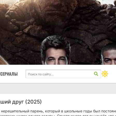
ТСЕРИАЛЫ
ший друг (2025)
 и нерешительный парень, который в школьные годы был постоян
стоких шуток одного задиры. Спустя много лет он узнаёт, что 