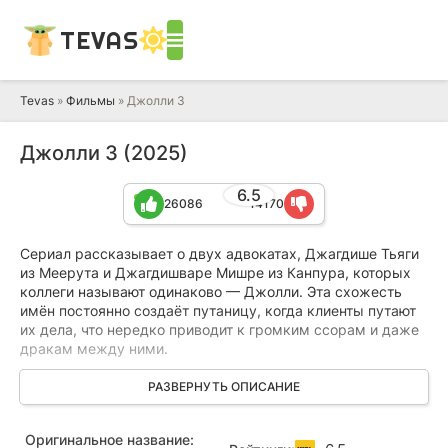
TEVAS
Tevas
»
Фильмы
» Джолли 3
Джолли 3 (2025)
6.5
26086
14170
Сериал рассказывает о двух адвокатах, Джагдише Тьяги
из Меерута и Джагдишваре Мишре из Канпура, которых
коллеги называют одинаково — Джолли. Эта схожесть
имён постоянно создаёт путаницу, когда клиенты путают
их дела, что нередко приводит к громким ссорам и даже
дракам между ними.
Однажды в суд поступает коллективный иск от сорока
РАЗВЕРНУТЬ ОПИСАНИЕ
фермеров из деревни Парсаул в Раджастане. Богатый
предприниматель Харибхай Кхайтан пытается выкупить
Оригинальное название:
их земли, заложенные в банке, по заниженной цене для