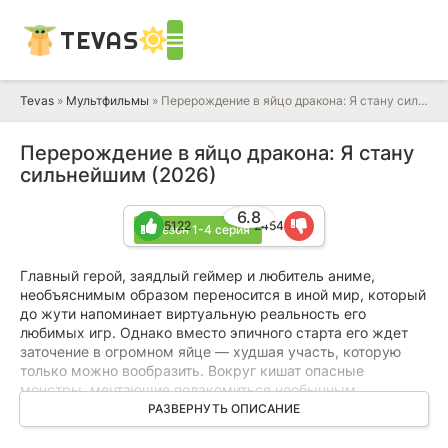
TEVAS
Tevas
»
Мультфильмы
» Перерождение в яйцо дракона: Я стану сильнейшим
Перерождение в яйцо дракона: Я стану
сильнейшим (2026)
6.8
5122
2454
1 сезон 1-4 серия
Главный герой, заядлый геймер и любитель аниме,
необъяснимым образом переносится в иной мир, который
до жути напоминает виртуальную реальность его
любимых игр. Однако вместо эпичного старта его ждет
заточение в огромном яйце — худшая участь, которую
только можно вообразить. Вокруг кишат опасные
монстры, мечтающие полакомиться необычным
деликатесом. Собрав всю волю в кулак, герой все же
РАЗВЕРНУТЬ ОПИСАНИЕ
выбирается на свет, но обнаруживает, что теперь он —
крошечная и беззубая ящерица, лишенная какой-либо