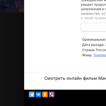
решает продол
напряжение и 
начальство, у
в тихий прови
Здесь, в этой 
местные власти
дело. Прибыв н
Оригинальное 
ощущает: в го
Дата выхода:
скрывается не
Страна:
Росси
Жанр:
Трилле
Владимир
Верёвочкин
Смотреть онлайн фильм Манг
Актёр
(Олег Мангул,
ка...)