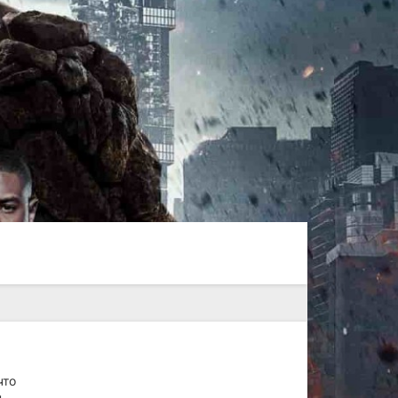
что
н