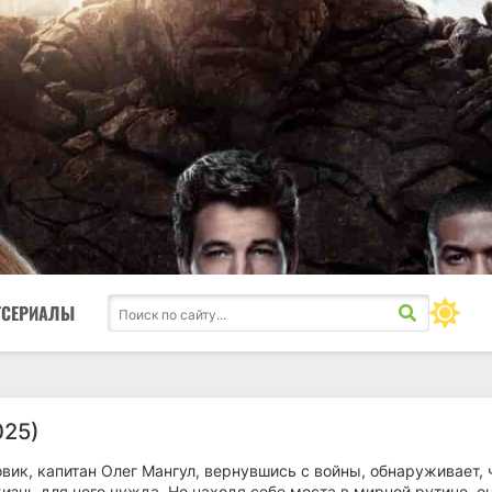
ТСЕРИАЛЫ
025)
ик, капитан Олег Мангул, вернувшись с войны, обнаруживает, 
знь для него чужда. Не находя себе места в мирной рутине, о