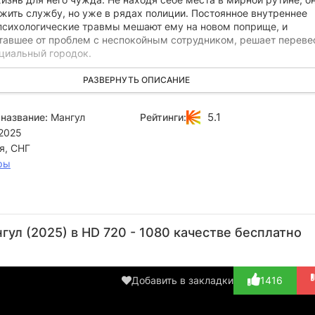
жить службу, но уже в рядах полиции. Постоянное внутреннее
психологические травмы мешают ему на новом поприще, и
ставшее от проблем с неспокойным сотрудником, решает переве
нциальный городок.
богом забытой глуши, недавно бесследно исчезли трое студентов,
РАЗВЕРНУТЬ ОПИСАНИЕ
 теряются в догадках. Мангулу предстоит распутать это стран
а место, он встречает нового напарника по имени Миронов и ср
5.1
название:
Мангул
Рейтинги:
роде царит зловещая, тяжелая атмосфера, а за внешним спокой
2025
что пугающее.
я, СНГ
ры
Андрей
Иван
Валерия
Сергей
Скабара
Шерстников
Припасникова
Киселев
ул (2025) в HD 720 - 1080 качестве бесплатно
Актёр
Режиссёр
Актёр
Актёр
(Миронов,
(Лиза)
(пастух)
майор,...)
Добавить в закладки
1416