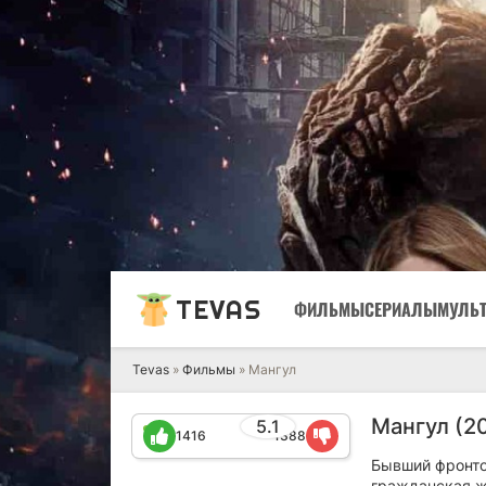
TEVAS
ФИЛЬМЫ
СЕРИАЛЫ
МУЛЬ
Tevas
»
Фильмы
» Мангул
Мангул (2
5.1
1416
1388
Бывший фронтов
гражданская жи