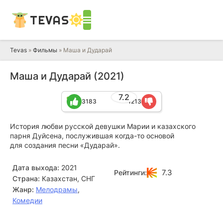
TEVAS
Tevas
»
Фильмы
» Маша и Дударай
Маша и Дударай (2021)
7.2
3183
1213
История любви русской девушки Марии и казахского
парня Дуйсена, послужившая когда-то основой
для создания песни «Дударай».
Дата выхода:
2021
7.3
Рейтинги:
Страна:
Казахстан, СНГ
Жанр:
Мелодрамы
,
Комедии