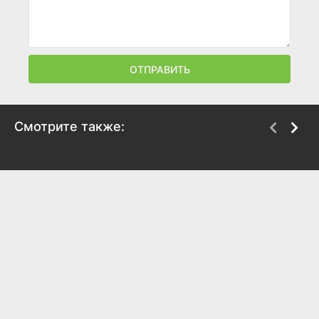
ОТПРАВИТЬ
Смотрите также:
Высокие чувства
Мой джинн 2: Тайные
желания
2025
2023
7.6
7