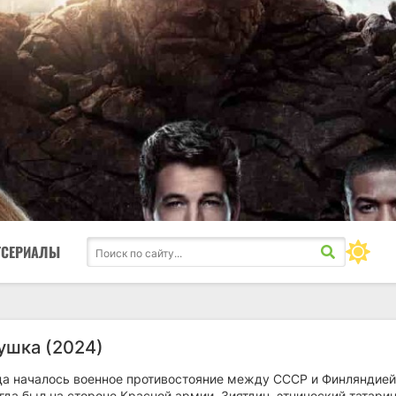
ТСЕРИАЛЫ
ушка (2024)
да началось военное противостояние между СССР и Финляндией,
гда был на стороне Красной армии. Зиятдин, этнический татарин