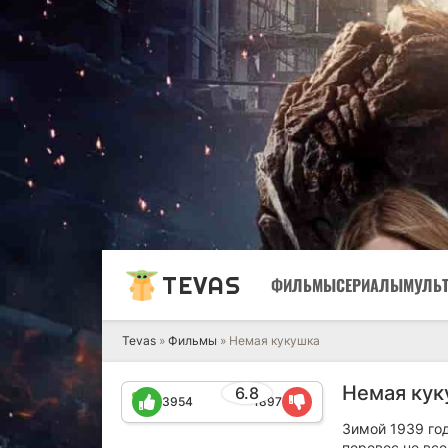
TEVAS
ФИЛЬМЫ
СЕРИАЛЫ
МУЛЬ
Tevas
»
Фильмы
» Немая кукушка
Немая кук
6.8
3954
1897
Зимой 1939 го
перевес не все