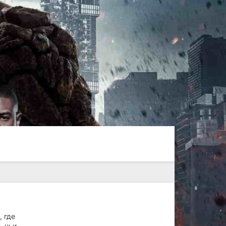
 где
, чьи