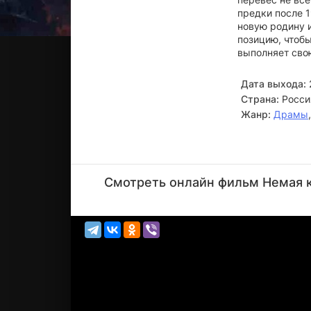
предки после 
новую родину и
позицию, чтоб
выполняет свою
Дата выхода:
Страна:
Росси
Жанр:
Драмы
Рауф
Кубаев
Смотреть онлайн фильм Немая ку
Режиссёр