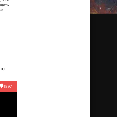
ищать
на
но
1897