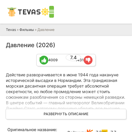
TEVAS
Tevas
»
Фильмы
» Давление
Давление (2026)
7.4
4009
1431
Действие разворачивается в июне 1944 года накануне
исторической высадки в Нормандии. Эта грандиозная
морская десантная операция требует абсолютной
секретности, но любое промедление может стоить
союзникам разоблачения со стороны немецкой разведки.
В центре событий — главный метеоролог Великобритании
Джеймс Стэгг, которому поручено убедить все высшее
командование, включая генерала Эйзенхауэра, принять
РАЗВЕРНУТЬ ОПИСАНИЕ
рискованное решение, основанное на его новаторских
подходах к прогнозированию погоды.
Оригинальное название: