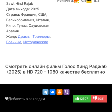
6.9
8.3
Рейтинги:
Sawt Hind Rajab
Дата выхода:
2025
Страна:
Франция, США,
Великобритания, Италия,
Кипр, Тунис, Саудовская
Аравия
Жанр:
Драмы
,
Триллеры
,
Военные
,
Исторические
Клара Хури
Каутер Бен Ханья
Актёр
Режиссёр
Смотреть онлайн фильм Голос Хинд Раджаб
(Nisreen Jeries...)
(2025) в HD 720 - 1080 качестве бесплатно
Добавить в закладки
12507
4081