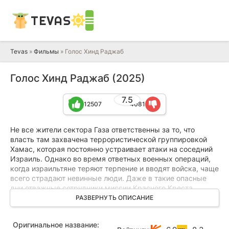
TEVAS
Tevas
»
Фильмы
» Голос Хинд Раджаб
Голос Хинд Раджаб (2025)
7.5
12507
4081
Не все жители сектора Газа ответственны за то, что
власть там захвачена террористической группировкой
Хамас, которая постоянно устраивает атаки на соседний
Израиль. Однако во время ответных военных операций,
когда израильтяне теряют терпение и вводят войска, чаще
всего страдают невинные люди. Даже в такие опасные
дни отважные сотрудники миссии Красного Креста,
рискуя жизнью, остаются на своих постах, чтобы помочь
РАЗВЕРНУТЬ ОПИСАНИЕ
тем, кто попал в беду. 29 января 2024 года они услышали
по телефону голос Хинд Раджаб.
Оригинальное название: