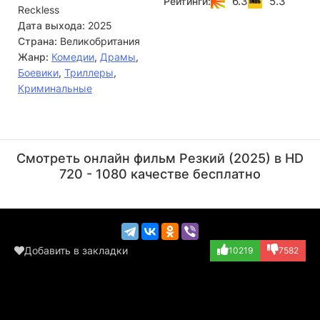
6.3
5.3
Рейтинги:
Reckless
преступления. Пытаясь найти выход из сложившейся
ситуации, беглецы сталкиваются с новыми, еще более
Дата выхода:
2025
серьезными проблемами.
Страна:
Великобритания
Жанр:
Комедии
,
Драмы
,
Боевики
,
Триллеры
,
Криминальные
Винни Джонс
Скотт Эдкинс
Актёр
Актёр
Смотреть онлайн фильм Резкий (2025) в HD
(Trent)
(Devon)
720 - 1080 качестве бесплатно
Добавить в закладки
10219
7582