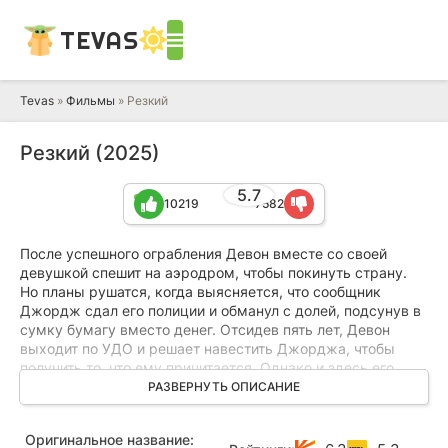
TEVAS
Tevas
»
Фильмы
» Резкий
Резкий (2025)
5.7
10219
7582
После успешного ограбления Девон вместе со своей
девушкой спешит на аэродром, чтобы покинуть страну.
Но планы рушатся, когда выясняется, что сообщник
Джордж сдал его полиции и обманул с долей, подсунув в
сумку бумагу вместо денег. Отсидев пять лет, Девон
выходит по УДО и решает навестить Джорджа, чтобы
получить то, что ему причитается. Однако и здесь его
ждет неудача: Джорджа случайно убивает вазой с
РАЗВЕРНУТЬ ОПИСАНИЕ
цветами его бухгалтер Кимбер, которую он домогался.
Понимая, что обвинят в убийстве его, Девон вместе с
Оригинальное название:
приставшей к нему Кимбер сбегает с места