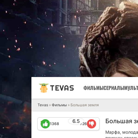
TEVAS
ФИЛЬМЫ
СЕРИАЛЫ
МУЛЬ
Tevas
»
Фильмы
» Большая земля
Большая з
6.5
1368
726
Марфа, молода
поисках спасе