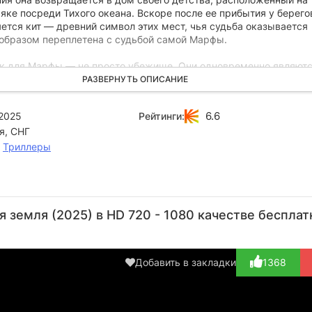
ке посреди Тихого океана. Вскоре после ее прибытия у берего
ется кит — древний символ этих мест, чья судьба оказывается
образом переплетена с судьбой самой Марфы.
як для Марфы — не просто убежище. Они одновременно являют
утренней силы и хранилищем глубокой душевной боли, корни ко
РАЗВЕРНУТЬ ОПИСАНИЕ
лекое прошлое. Спокойствие нарушается, когда на остров прие
ат Илья, а затем и муж Олег. Нарастающее напряжение вынужд
6.6
2025
Рейтинги:
осмыслить события минувших лет, чтобы избежать непоправим
я, СНГ
щем.
,
Триллеры
Владислав
Павел
Евгений
Артём
Ана
Ветров
Майков
Харитонов
Быстров
Ку
земля (2025) в HD 720 - 1080 качестве бесплат
Актёр
Актёр
Актёр
Актёр
(Олег)
(Илья)
(
Добавить в закладки
1368