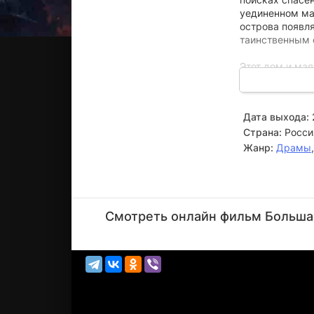
уединенном мая
острова появля
таинственным 
Этот дом и ма
источником вн
уходят в ее да
ее сводный бр
Дата выхода:
Марфу заново 
Страна:
Росси
беды в настоя
Жанр:
Драмы
Евгения
Дмитриева
Смотреть онлайн фильм Большая 
Актёр