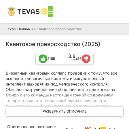
TEVAS
Tevas
»
Фильмы
» Квантовое превосходство
Квантовое превосходство (2025)
3.8
2155
3486
Внезапный квантовый коллапс приводит к тому, что все
высокотехнологичные системы и искусственный
интеллект выходят из-под человеческого контроля.
Обычное патрулирование оборачивается для капитана
Монро и его команды настоящей гонкой со временем.
Теперь только этот небольшой экипаж звездолета
осознает масштаб надвигающейся угрозы и способен
предотвратить полное уничтожение цивилизации.
РАЗВЕРНУТЬ ОПИСАНИЕ
Однако просто силы и оружия здесь недостаточно. Чтобы
Оригинальное название:
одержать победу в этой неравной битве, экипажу