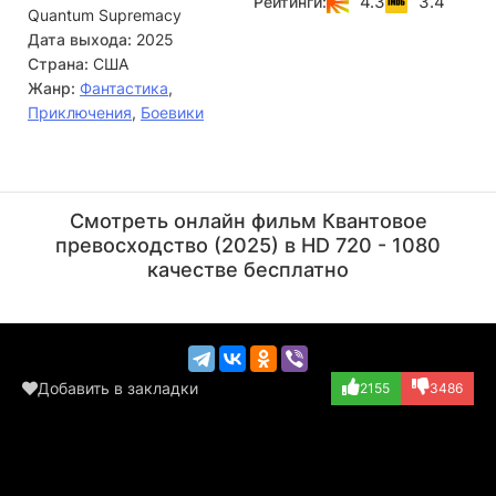
4.3
3.4
Рейтинги:
Quantum Supremacy
предстоит разгадать абсурдную и парадоксальную логику
своего нового врага. Им нужно найти нестандартный
Дата выхода:
2025
подход, понять принципы мышления, стоящие за
Страна:
США
квантовым сбоем, и отыскать тот единственный ключ,
Жанр:
Фантастика
,
который спасет Галактику от неминуемого апокалипсиса.
Приключения
,
Боевики
Кьюба Гудинг мл.
Билл Оберст мл.
Актёр
Актёр
Смотреть онлайн фильм Квантовое
(Captain Brick M...)
превосходство (2025) в HD 720 - 1080
качестве бесплатно
Добавить в закладки
2155
3486