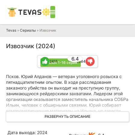
TEVAS
Tevas
»
Сериалы
» Извозчик
Извозчик (2024)
6.4
2411
1384
1 сезон 1-16 серия
Псков. Юрий Алданов — ветеран уголовного розыска с
пятнадцатилетним опытом. В ходе расследования
заказного убийства он выходит на преступную группу,
занимающуюся рейдерскими захватами. Лидером этой
организации оказывается заместитель начальника СОБРа
Ильин, человек с обширными связями. Юрий собирает
компрометирующие материалы на Ильина, но завести
уголовное дело не успевает — в его машине
РАЗВЕРНУТЬ ОПИСАНИЕ
подбрасывают наркотики, и он оказывается за решеткой.
Дата выхода:
2024
Жена Алданова, несмотря на давний разлад в их