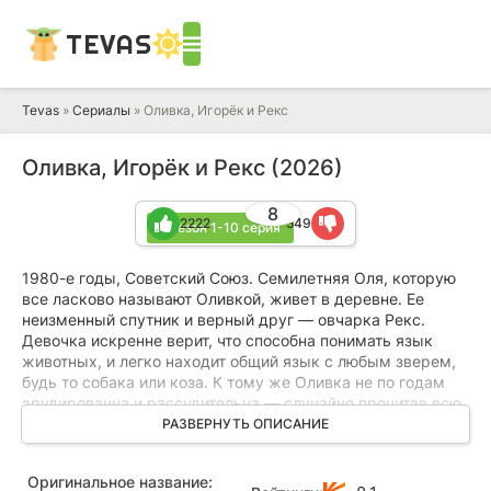
TEVAS
Tevas
»
Сериалы
» Оливка, Игорёк и Рекс
Оливка, Игорёк и Рекс (2026)
8
2222
549
1 сезон 1-10 серия
1980-е годы, Советский Союз. Семилетняя Оля, которую
все ласково называют Оливкой, живет в деревне. Ее
неизменный спутник и верный друг — овчарка Рекс.
Девочка искренне верит, что способна понимать язык
животных, и легко находит общий язык с любым зверем,
будь то собака или коза. К тому же Оливка не по годам
эрудированна и рассудительна — случайно прочитав всю
бабушкину библиотеку, она обрела взрослый взгляд на
РАЗВЕРНУТЬ ОПИСАНИЕ
мир. Ее лучший друг Игорек — мальчишка не слишком
сообразительный, но очень хозяйственный и бесконечно
Оригинальное название:
влюбленный в Оливку, готовый поддержать любую ее