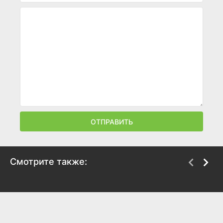
ОТПРАВИТЬ
Смотрите также:
Азбука
Стендап. Дети
благотворительности
2026
со Смешариками
7.7
2026