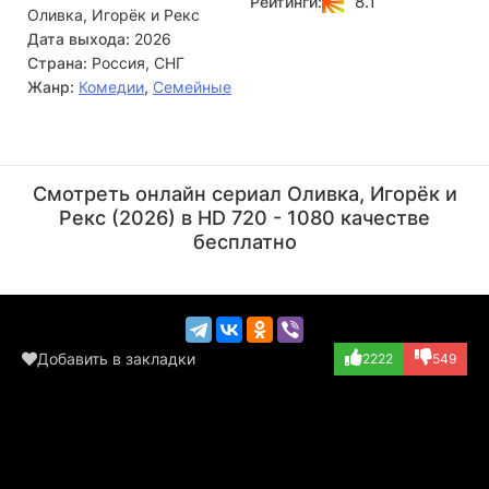
8.1
Рейтинги:
Оливка, Игорёк и Рекс
затею.
Дата выхода:
2026
Страна:
Россия, СНГ
Жанр:
Комедии
,
Семейные
Константин Третьяков
Екатерина Шмакова
Актёр
Актёр
Смотреть онлайн сериал Оливка, Игорёк и
(Гена)
(завуч)
Рекс (2026) в HD 720 - 1080 качестве
бесплатно
Добавить в закладки
2222
549