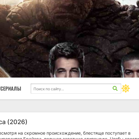
ТСЕРИАЛЫ
са (2026)
несмотря на скромное происхождение, блестяще поступает в
иверситет Брайара, получая заветную стипендию. Чтобы свест