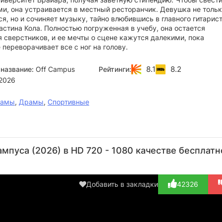
ми, она устраивается в местный ресторанчик. Девушка не толь
я, но и сочиняет музыку, тайно влюбившись в главного гитарис
стина Кола. Полностью погруженная в учебу, она остается
 сверстников, и ее мечты о сцене кажутся далекими, пока
 переворачивает все с ног на голову.
8.1
8.2
название:
Off Campus
Рейтинги:
2026
рамы
,
Драмы
,
Спортивные
Чад
Брэндон
Дженнифер
Сильвер
С
Виллетт
Скотт
Спенс
Три
Х
мпуса (2026) в HD 720 - 1080 качестве бесплатн
Актёр
Актёр
Актёр
Режиссёр
А
(Coach
(
Jensen)
Gr
Добавить в закладки
42326