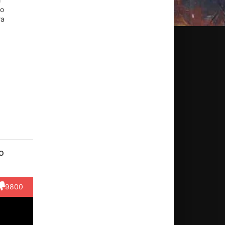
ко
та
тив
Франческа
Марли
Джулия
Кай
оуи
Бьянчи
Уолчак
Сара
Брэдбе
о
Стоун
ктёр
Актёр
Актёр
Актёр
Phil
(Cindy)
Актёр
aham)
9800