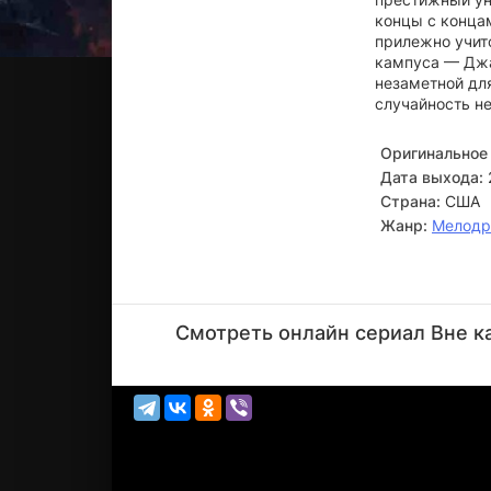
концы с конца
прилежно учитс
кампуса — Джа
незаметной для
случайность не
Оригинальное 
Дата выхода:
Страна:
США
Жанр:
Мелод
Чела
Хорсдаль
Смотреть онлайн сериал Вне ка
Актёр